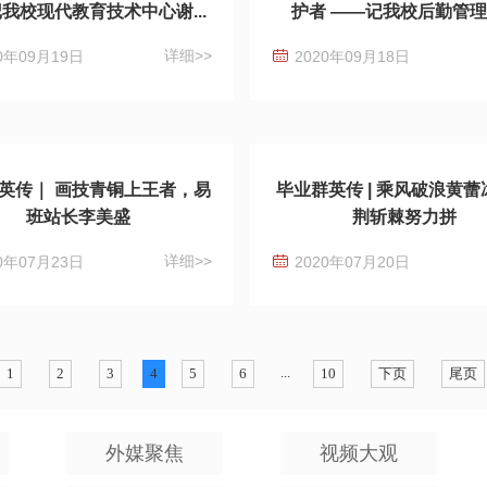
我校现代教育技术中心谢...
护者 ——记我校后勤管理处
详细>>
0年09月19日
2020年09月18日
英传｜ 画技青铜上王者，易
毕业群英传 | 乘风破浪黄
班站长李美盛
荆斩棘努力拼
详细>>
0年07月23日
2020年07月20日
...
1
2
3
4
5
6
10
下页
尾页
外媒聚焦
视频大观