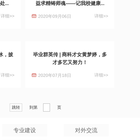
...
益求精铸师魂——记我校健康...
详细>>
详细>>
2020年09月06日
蕾冰，披
毕业群英传 | 商科才女黄梦婷，多
才多艺又努力！
详细>>
详细>>
2020年07月18日
跳转
到第
页
专业建设
对外交流