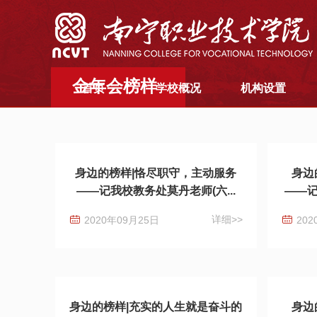
金年会榜样
首页
学校概况
机构设置
身边的榜样|恪尽职守，主动服务
身边
——记我校教务处莫丹老师(六...
——记
详细>>
2020年09月25日
202
身边的榜样|充实的人生就是奋斗的
身边