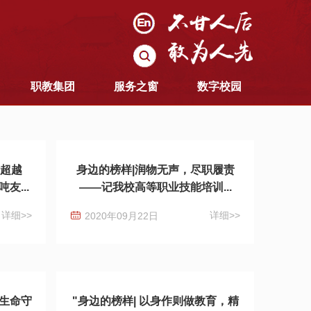
职教集团
服务之窗
数字校园
断超越
身边的榜样|润物无声，尽职履责
友...
——记我校高等职业技能培训...
详细>>
详细>>
2020年09月22日
的生命守
"身边的榜样| 以身作则做教育，精